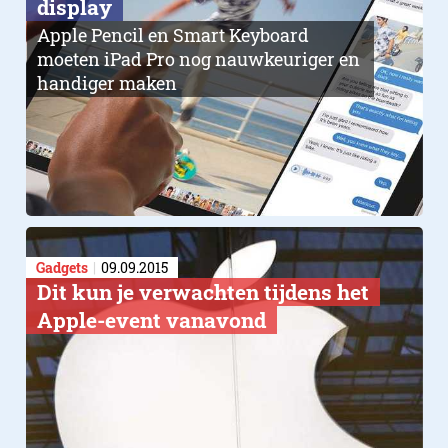
display
Apple Pencil en Smart Keyboard
moeten iPad Pro nog nauwkeuriger en
handiger maken
Gadgets
09.09.2015
Dit kun je verwachten tijdens het
Apple-event vanavond