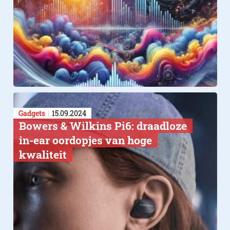
Gadgets
15.09.2024
Bowers & Wilkins Pi6: draadloze
in-ear oordopjes van hoge
kwaliteit