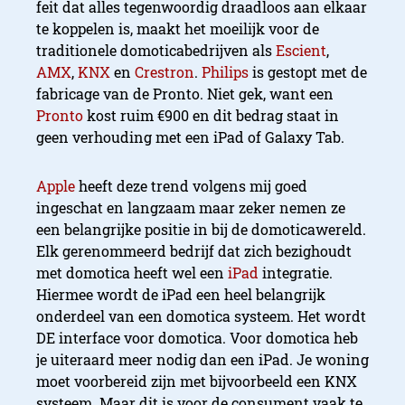
feit dat alles tegenwoordig draadloos aan elkaar
te koppelen is, maakt het moeilijk voor de
traditionele domoticabedrijven als
Escient
,
AMX
,
KNX
en
Crestron
.
Philips
is gestopt met de
fabricage van de Pronto. Niet gek, want een
Pronto
kost ruim €900 en dit bedrag staat in
geen verhouding met een iPad of Galaxy Tab.
Apple
heeft deze trend volgens mij goed
ingeschat en langzaam maar zeker nemen ze
een belangrijke positie in bij de domoticawereld.
Elk gerenommeerd bedrijf dat zich bezighoudt
met domotica heeft wel een
iPad
integratie.
Hiermee wordt de iPad een heel belangrijk
onderdeel van een domotica systeem. Het wordt
DE interface voor domotica. Voor domotica heb
je uiteraard meer nodig dan een iPad. Je woning
moet voorbereid zijn met bijvoorbeeld een KNX
systeem. Maar dit is voor de consument vaak te