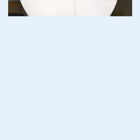
Computer
19.10.2014
Keuze uit vijf verschillende
iPad’s
Welke moet je kiezen?