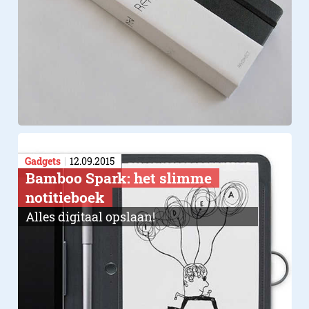
Gadgets
12.09.2015
Bamboo Spark: het slimme
notitieboek
Alles digitaal opslaan!
Toshiba Librett