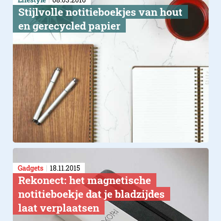
Stijlvolle notitieboekjes van hout
en gerecycled papier
Gadgets
18.11.2015
Rekonect: het magnetische
notitieboekje dat je bladzijdes
laat verplaatsen