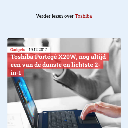
Verder lezen over
Toshiba
Gadgets
19.12.2017
Toshiba Portégé X20W, nog altijd
een van de dunste en lichtste 2-
in-1