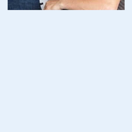
Computer
26.03.2013
Nieuwe Ultrabooks van Toshiba
U840t-101 en -102
De specs