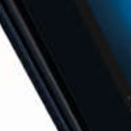
Toshiba Port
X20W, nog al
een van de du
en lichtste 2-