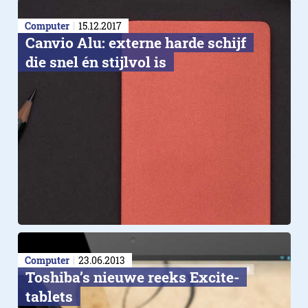
Computer
15.12.2017
Canvio Alu: externe harde schijf
Cashback
die snel én stijlvol is
Computer
23.06.2013
Toshiba’s nieuwe reeks Excite-
tablets