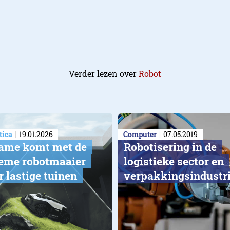
Verder lezen over
Robot
ica
19.01.2026
Computer
07.05.2019
ame komt met de
​Robotisering in de
ieme robotmaaier
logistieke sector en
r lastige tuinen
verpakkingsindustr