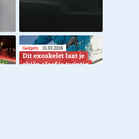
Gadgets
31.03.2018
Dit exoskelet laat je
te
skiën alsof je twintig
jaar jonger bent
Roam Ski belooft
wonderbenen