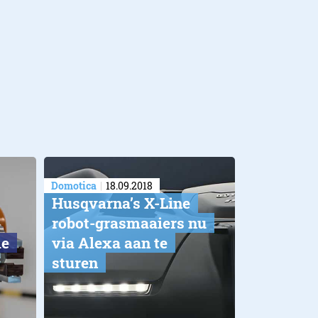
Domotica
18.09.2018
Husqvarna’s X-Line
robot-grasmaaiers nu
ie
via Alexa aan te
sturen