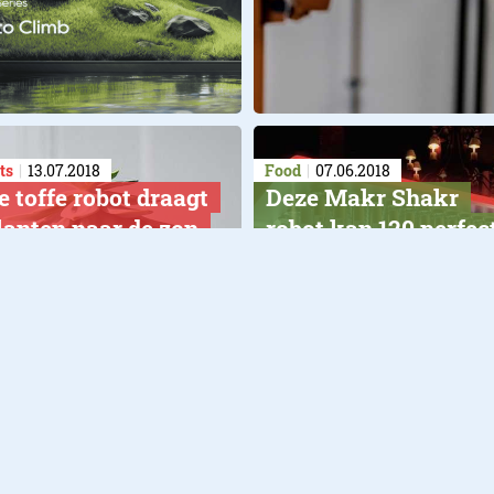
ts
13.07.2018
Food
07.06.2018
e toffe robot draagt
Deze Makr Shakr
planten naar de zon
robot kan 120 perfec
cocktails per uur
 je kunt 'm niet kopen
maken