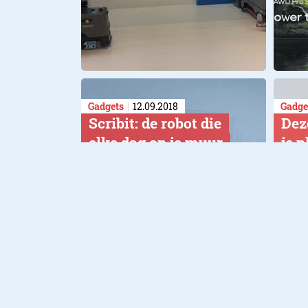
Gadgets
12.09.2018
Gadge
Scribit: de robot die
Dez
elke dag op je muur
je 
tekent (en weghaalt)
Maar
Vet ding