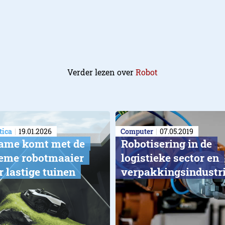
Verder lezen over
Robot
ica
19.01.2026
Computer
07.05.2019
ame komt met de
​Robotisering in de
ieme robotmaaier
logistieke sector en
r lastige tuinen
verpakkingsindustr