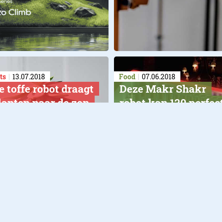
ts
13.07.2018
Food
07.06.2018
e toffe robot draagt
Deze Makr Shakr
planten naar de zon
robot kan 120 perfec
cocktails per uur
 je kunt 'm niet kopen
maken