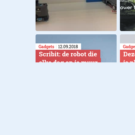
Gadgets
12.09.2018
Gadge
Scribit: de robot die
Dez
elke dag op je muur
je 
tekent (en weghaalt)
Maar
Vet ding