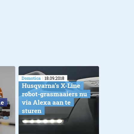
Domotica
18.09.2018
Husqvarna’s X-Line
robot-grasmaaiers nu
ie
via Alexa aan te
sturen