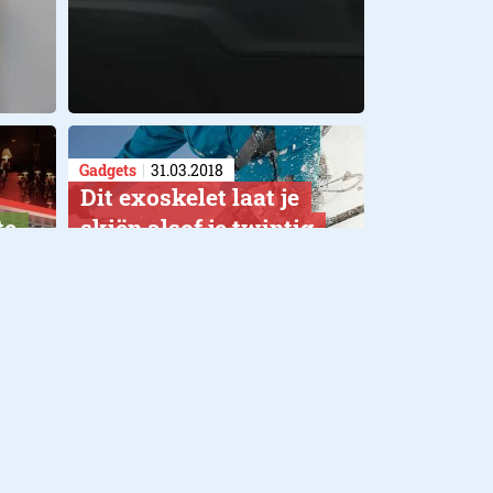
Gadgets
31.03.2018
Dit exoskelet laat je
te
skiën alsof je twintig
jaar jonger bent
Roam Ski belooft
wonderbenen