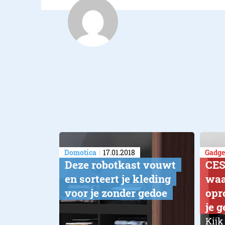
Domotica
17.01.2018
Gadge
Deze robotkast vouwt
CES
en sorteert je kleding
waa
voor je zonder gedoe
opr
je 
Kijk