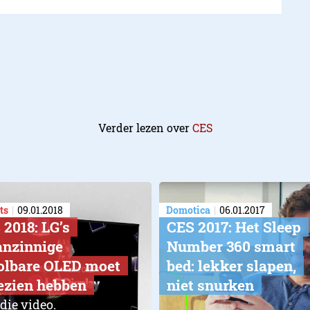
Verder lezen over
CES
ts
09.01.2018
Domotica
06.01.2017
 2018: LG’s
CES 2017: Het Sleep
nzinnige
Number 360 smart
olbare OLED moet
bed: lekker slapen,
gezien hebben
niet snurken
 die video.