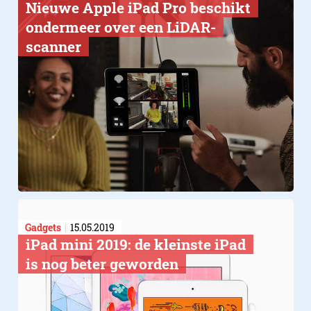
Nieuwe Apple iPad Pro beschikt
ondermeer over een LiDAR-
scanner
Gadgets
15.05.2019
​iPad mini 2019: de kleinste iPad
is nog beter geworden