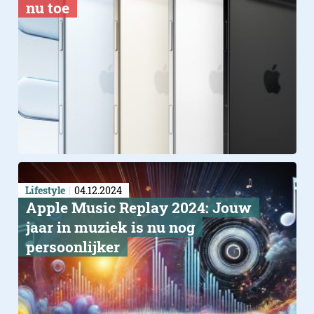
nu toe
Lifestyle
04.12.2024
Apple Music Replay 2024: Jouw
jaar in muziek is nu nog
persoonlijker