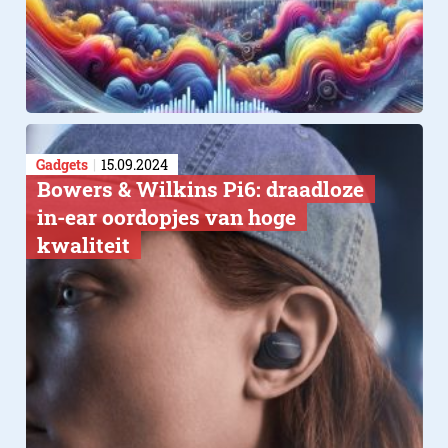
Gadgets
15.09.2024
Bowers & Wilkins Pi6: draadloze
in-ear oordopjes van hoge
kwaliteit