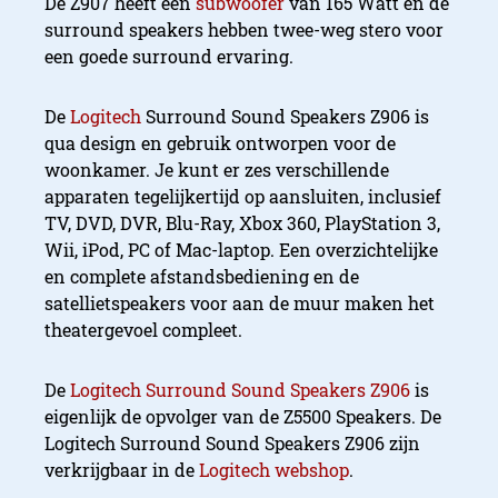
De Z907 heeft een
subwoofer
van 165 Watt en de
surround speakers hebben twee-weg stero voor
een goede surround ervaring.
De
Logitech
Surround Sound Speakers Z906 is
qua design en gebruik ontworpen voor de
woonkamer. Je kunt er zes verschillende
apparaten tegelijkertijd op aansluiten, inclusief
TV, DVD, DVR, Blu-Ray, Xbox 360, PlayStation 3,
Wii, iPod, PC of Mac-laptop. Een overzichtelijke
en complete afstandsbediening en de
satellietspeakers voor aan de muur maken het
theatergevoel compleet.
De
Logitech Surround Sound Speakers Z906
is
eigenlijk de opvolger van de Z5500 Speakers. De
Logitech Surround Sound Speakers Z906 zijn
verkrijgbaar in de
Logitech webshop
.