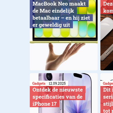
MacBook Neo maakt
Dez
de Mac eindelijk
kom
betaalbaar – en hij ziet
er geweldig uit
Gadgets
12.09.2025
Gadge
Ontdek de nieuwste
Dit 
specificaties van de
ser
iPhone 17
sti
tot 