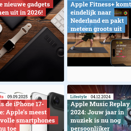
e nieuwe gadgets
Apple Fitness+ kom
en uit in 2026!
eindelijk naar
Nederland en pakt
meteen groots uit
ts
09.09.2025
Lifestyle
04.12.2024
is de iPhone 17-
Apple Music Replay
ie: Apple’s meest
2024: Jouw jaar in
jlvolle smartphones
muziek is nu nog
nu toe
persoonlijker