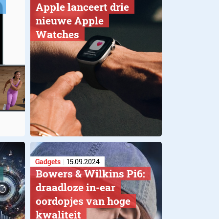
t
Apple lanceert drie
nieuwe Apple
Watches
Gadgets
15.09.2024
Bowers & Wilkins Pi6:
draadloze in-ear
oordopjes van hoge
kwaliteit