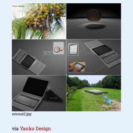
econut2.jpg
via
Yanko Design