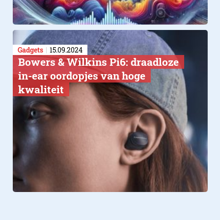
Gadgets
15.09.2024
Bowers & Wilkins Pi6: draadloze
in-ear oordopjes van hoge
kwaliteit