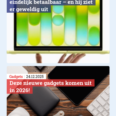
eindelijk betaalbaar – en hij ziet
er geweldig uit
Gadgets
24.12.2025
Deze nieuwe gadgets komen uit
in 2026!