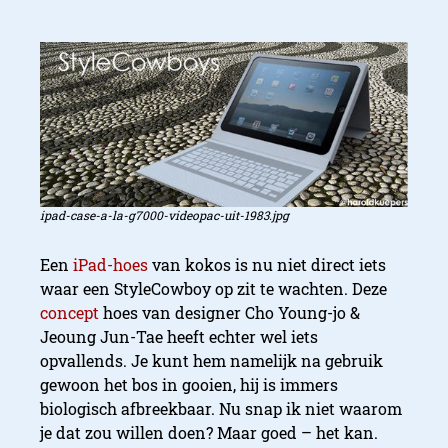
ipad-case-a-la-g7000-videopac-uit-1983.jpg
Een
iPad-hoes
van kokos is nu niet direct iets
waar een StyleCowboy op zit te wachten. Deze
concept
hoes van designer Cho Young-jo &
Jeoung Jun-Tae heeft echter wel iets
opvallends. Je kunt hem namelijk na gebruik
gewoon het bos in gooien, hij is immers
biologisch afbreekbaar. Nu snap ik niet waarom
je dat zou willen doen? Maar goed – het kan.