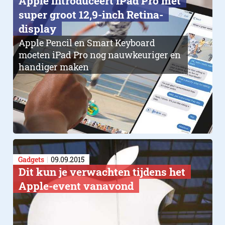
Apple introduceert iPad Pro met
super groot 12,9-inch Retina-
display
Apple Pencil en Smart Keyboard
moeten iPad Pro nog nauwkeuriger en
handiger maken
Gadgets
09.09.2015
Dit kun je verwachten tijdens het
Apple-event vanavond