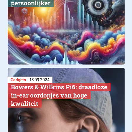
persoonlijker
Gadgets
15.09.2024
Bowers & Wilkins Pi6: draadloze
in-ear oordopjes van hoge
kwaliteit