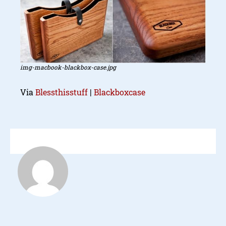
img-macbook-blackbox-case.jpg
Via
Blessthisstuff
|
Blackboxcase