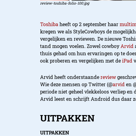
review-toshiba-folio-100.jpg
Toshiba
heeft op 2 september haar
multim
kregen we als StyleCowboys de mogelijkhe
vergelijken en reviewen. De nieuwe Tosh
tand mogen voelen. Zowel cowboy
Arvid
thuis gehad om hun ervaringen op te doen
ook proberen en vergelijken met de
iPad
v
Arvid heeft onderstaande
review
geschre
Wie deze mensen op Twitter (@
arvid
en 
periode niet geheel vlekkeloos verliep en
Arvid leest en schrijft Android dus daar 
UITPAKKEN
UITPAKKEN