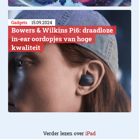
Gadgets
15.09.2024
Bowers & Wilkins Pi6: draadloze
in-ear oordopjes van hoge
kwaliteit
Verder lezen over
iPad