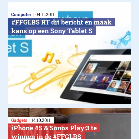
Computer
04.11.2011
#FFGLBS RT dit bericht en maak
kans op een Sony Tablet S
Gadgets
14.10.2011
iPhone 4S & Sonos Play:3 te
winnen in de #FFGLBS