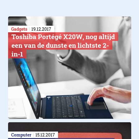
Gadgets
19.12.2017
Toshiba Portégé X20W, nog altijd
een van de dunste en lichtste 2-
in-1
Computer
15.12.2017