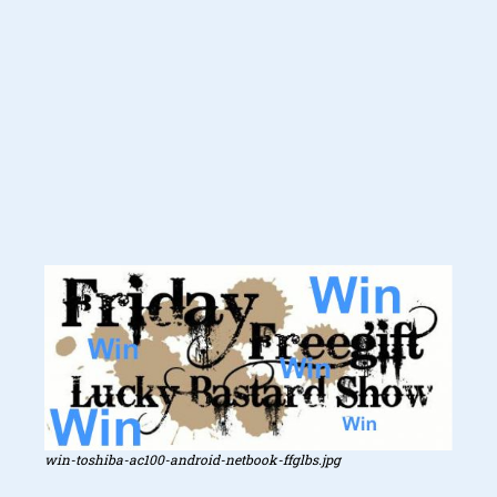
win-toshiba-ac100-android-netbook-ffglbs.jpg