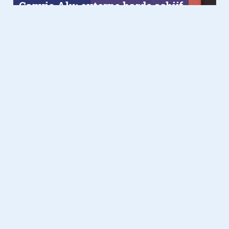
Canvio Alu: externe harde schijf
die snel én stijlvol is
Computer
23.06.2013
Toshiba’s nieuwe reeks Excite-
tablets