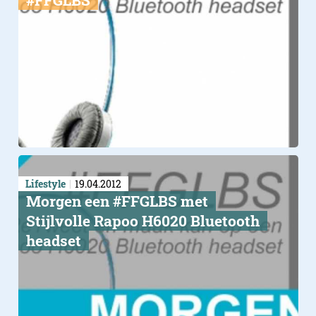
#FFGLBS
Lifestyle
19.04.2012
Morgen een #FFGLBS met
Stijlvolle Rapoo H6020 Bluetooth
headset