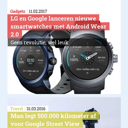
Gadgets
11.02.2017
LG en Google lanceren nieuwe
smartwatches met Android Wear
2.0
Geen revolutie, wel leuk
Travel
31.03.2016
Man legt 500.000 kilometer af
voor Google Street View