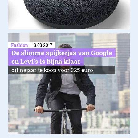
Fashion
13.03.2017
De slimme spijkerjas van Google
en Levi’s is bijna klaar
dit najaar te koop voor 325 euro