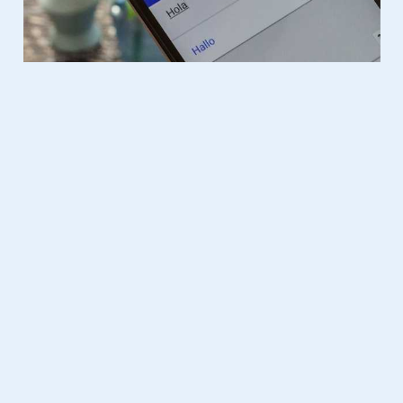
Gadgets
18.06.2015
Nest Cam, tweede generatie Nest
Protect en een nieuwe App