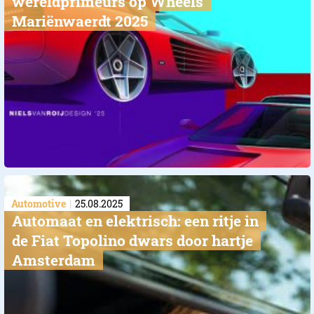
wereldprimeurs op Wheels
Mariënwaerdt 2025
Automotive
25.08.2025
Automaat en elektrisch: een ritje in
de Fiat Topolino dwars door hartje
Amsterdam