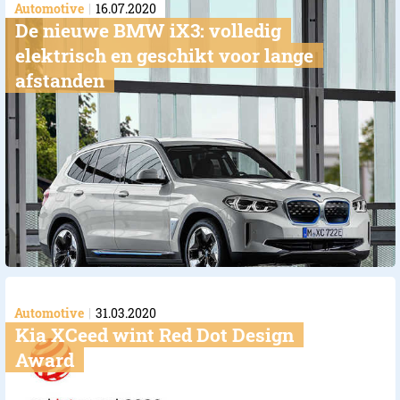
Automotive
16.07.2020
De nieuwe BMW iX3: volledig
elektrisch en geschikt voor lange
afstanden
Automotive
31.03.2020
Kia XCeed wint Red Dot Design
Award