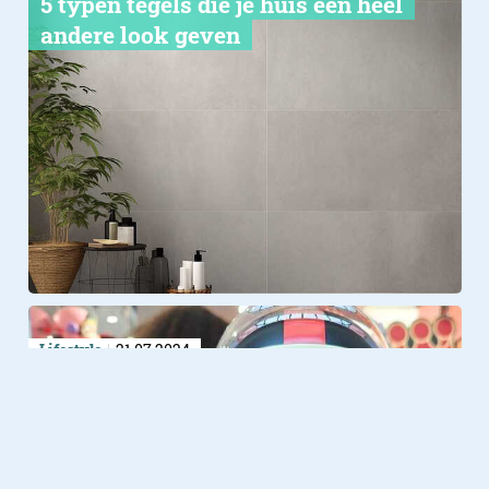
5 typen tegels die je huis een heel
andere look geven
Lifestyle
21.07.2024
Pop Mart: extreem populaire
TikTok-winkel opent in
Amsterdam