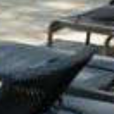
In dit comple
het bos va
Oekraïne kom
volledig tot 