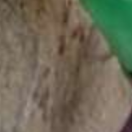
Beklim El Cap
via Google St
View!