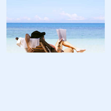
Lifestyle
16.01.2023
​De beste thuiswerkplekken die
niet je eigen huis zijn