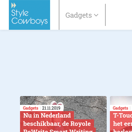
Gadgets
Gadgets
21.11.2019
Gadgets
Nu in Nederland
T-Touc
beschikbaar, de Royole
het ee
RoWrite Smart Writing
horlog