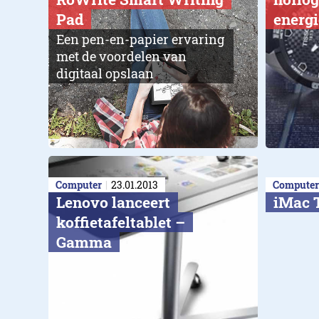
Pad
energi
Een pen-en-papier ervaring
met de voordelen van
digitaal opslaan
Computer
23.01.2013
Computer
Lenovo lanceert
iMac 
koffietafeltablet –
Gamma