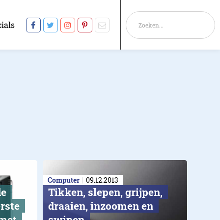
ials
Computer
09.12.2013
de
Tikken, slepen, grijpen,
rste
draaien, inzoomen en
met
swipen