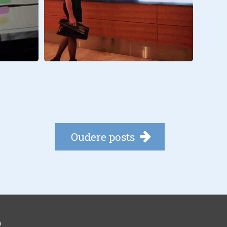
Oudere posts
p