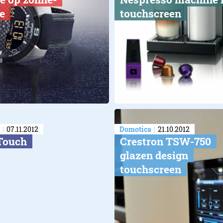
e
touchscreen
07.11.2012
Domotica
21.10.2012
Touch
Crestron TSW-750
glazen design
touchscreen