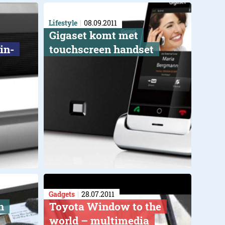
Lifestyle
08.09.2011
Gigaset komt met
in-
touchscreen handset
Gadgets
28.07.2011
n
Toyota Window to the
world – multimedia