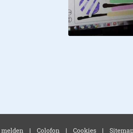
 melden
|
Colofon
|
Cookies
|
Sitema