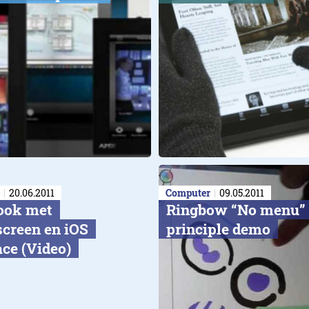
20.06.2011
Computer
09.05.2011
ok met
Ringbow “No menu”
creen en iOS
principle demo
ace (Video)