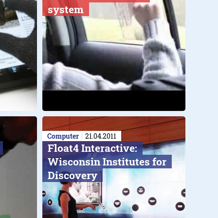
system
Computer
21.04.2011
Float4 Interactive:
Wisconsin Institutes for
Discovery