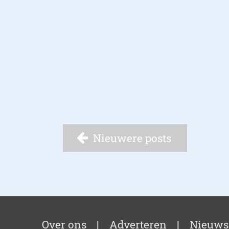
Nieuwere posts
Over ons
|
Adverteren
|
Nieuws