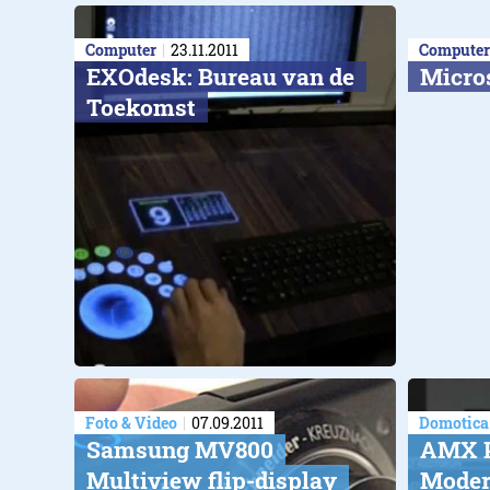
Computer
23.11.2011
Computer
EXOdesk: Bureau van de
Micros
Toekomst
Foto & Video
07.09.2011
Domotica
Samsung MV800
AMX 
Multiview flip-display
Moder