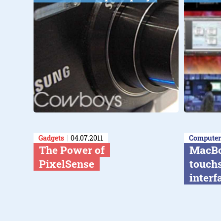
Gadgets
04.07.2011
Computer
The Power of
MacBo
PixelSense
touchs
interf