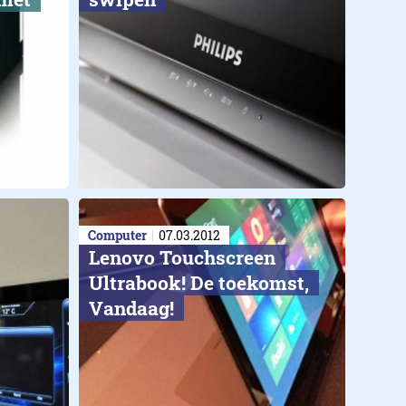
Computer
07.03.2012
Lenovo Touchscreen
Ultrabook! De toekomst,
Vandaag!