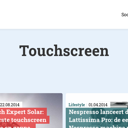
Soc
Touchscreen
22.08.2014
Lifestyle
01.04.2014
h Expert Solar:
Nespresso lanceert 
rste touchscreen
Lattissima Pro: de ee
e op zonne-
Nespresso machine 