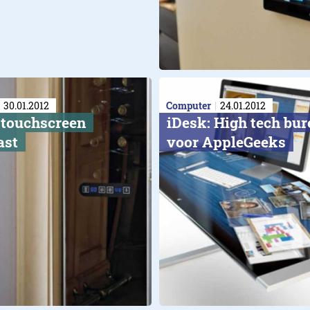
30.01.2012
Computer
24.01.2012
 touchscreen
iDesk: High tech bu
ast
voor AppleGeeks