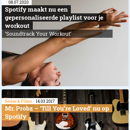
08.07.2020
Spotify maakt nu een
gepersonaliseerde playlist voor je
workout
‘Soundtrack Your Workout’
Series & Films
14.03.2017
Mr. Probz – ‘Till You’re Loved’ nu op
Spotify