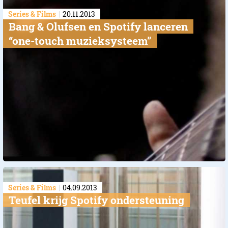
Series & Films
20.11.2013
Bang & Olufsen en Spotify lanceren
“one-touch muzieksysteem”
Series & Films
04.09.2013
Teufel krijg Spotify ondersteuning