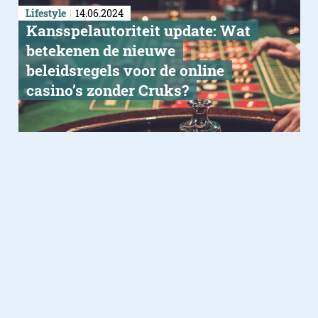
Lifestyle
14.06.2024
Kansspelautoriteit update: Wat
betekenen de nieuwe
beleidsregels voor de online
casino’s zonder Cruks?
Lifestyle
16.08.2022
Wat moet je weten over poker?