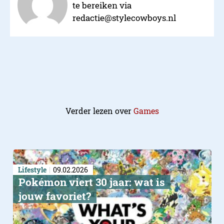
te bereiken via
redactie@stylecowboys.nl
Verder lezen over
Games
International Gaming Awa
Lifestyle
09.02.2026
Pokémon viert 30 jaar: wat is
jouw favoriet?