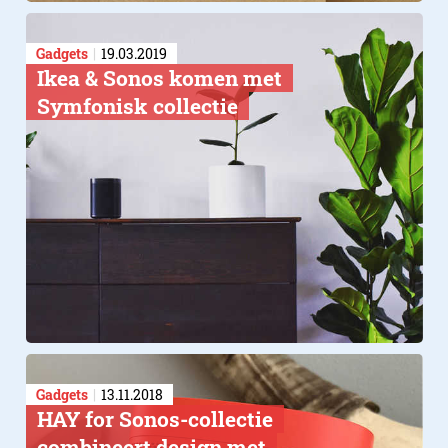
Gadgets
19.03.2019
Ikea & Sonos komen met
Symfonisk collectie
Gadgets
13.11.2018
HAY for Sonos-collectie
combineert design​ met