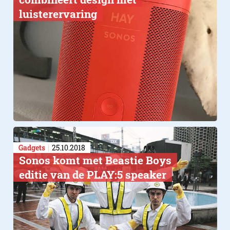
luisterervaring​
Gadgets
25.10.2018
Sonos komt met Beastie Boys
editie van de PLAY:5 speaker