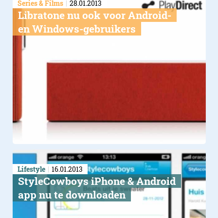
Series & Films
28.01.2013
Libratone nu ook voor Android-
en Windows-gebruikers
Lifestyle
16.01.2013
StyleCowboys iPhone & Android
app nu te downloaden