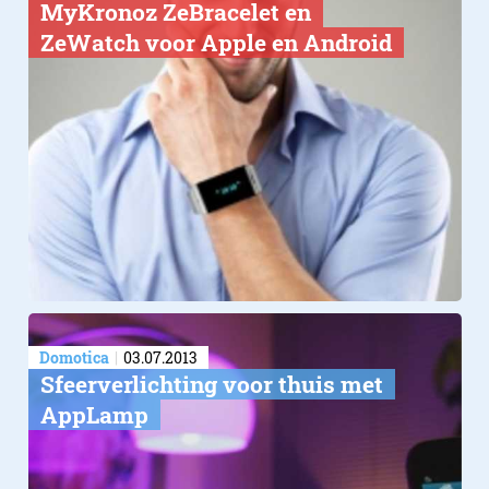
MyKronoz ZeBracelet en
ZeWatch voor Apple en Android
Domotica
03.07.2013
Sfeerverlichting voor thuis met
AppLamp