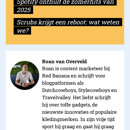
Spotify onthult dé zomerhits van
2025
Scrubs krijgt een reboot: wat weten
Echte Ierse roots komen ter
we?
House of Guinness
Roan van Overveld
Roan is content marketeer bij
Red Banana en schrijft voor
blogpatformen als
Dutchcowboys, Stylecowboys en
Travelvalley. Het liefst schrijft
hij over toffe gadgets, de
nieuwste innovaties of populaire
kledingmerken. In zijn vrije tijd
sport hij graag en gaat hij graag