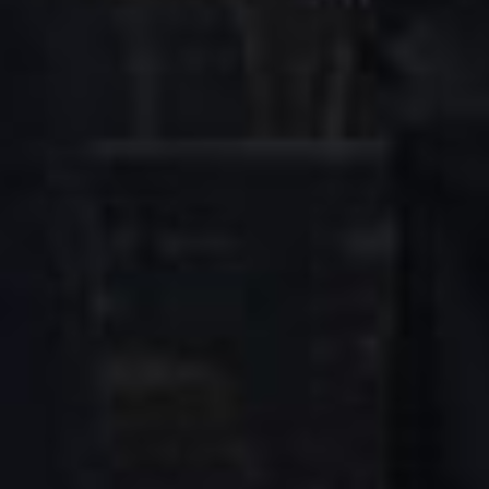
Guinness hetz
als Peaky
Blinders?