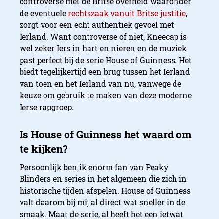
controverse met de Britse overheid waaronder
House of Guinness heeft ie
de eventuele
rechtszaak vanuit Britse justitie
,
zorgt voor een écht authentiek gevoel met
van Peaky Blinders
Ierland. Want controverse of niet, Kneecap is
wel zeker Iers in hart en nieren en de muziek
past perfect bij de serie House of Guinness. Het
biedt tegelijkertijd een brug tussen het Ierland
van toen en het Ierland van nu, vanwege de
keuze om gebruik te maken van deze moderne
Ierse rapgroep.
Persoonlijk ben ik enorm fan van Peaky
Blinders en series in het algemeen die zich in
historische tijden afspelen. House of Guinness
valt daarom bij mij al direct wat sneller in de
smaak. Maar de serie, al heeft het een ietwat