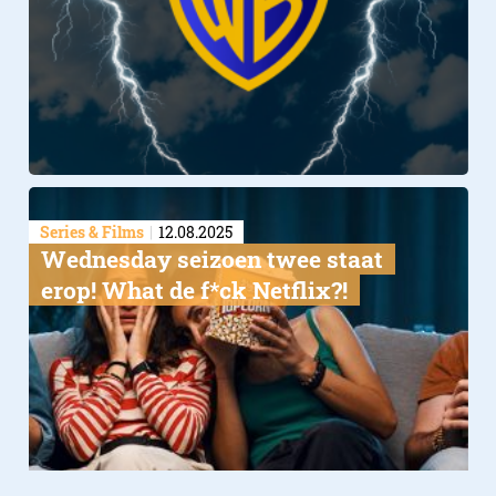
Series & Films
12.08.2025
Wednesday seizoen twee staat
Is House of Guinness het 
erop! What de f*ck Netflix?!
te kijken?