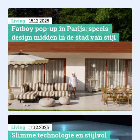
Living
15.12.2025
Fatboy pop-up in Parijs: speels
design midden in de stad van stijl
Living
11.12.2025
Slimme technologie en stijlvol