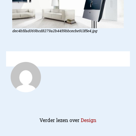
dec4b5fad069bcd8279a2b4459bbcecbe913f5e4.jpg
Verder lezen over
Design