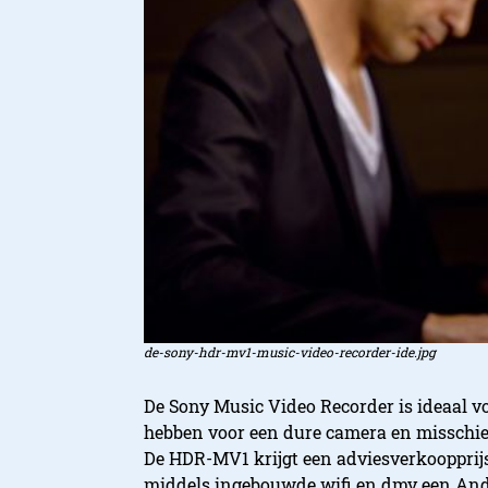
de-sony-hdr-mv1-music-video-recorder-ide.jpg
De Sony Music Video Recorder is ideaal v
hebben voor een dure camera en misschi
De HDR-MV1 krijgt een adviesverkoopprij
middels ingebouwde wifi en dmv een Andro