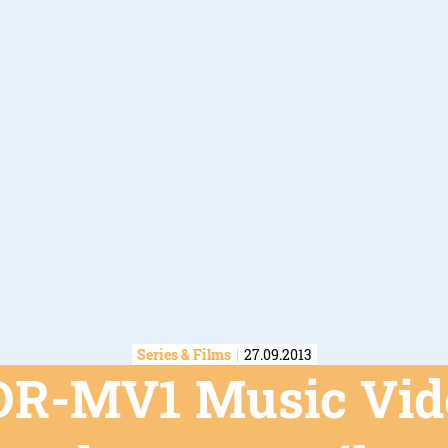
Series & Films
27.09.2013
DR-MV1 Music Vid