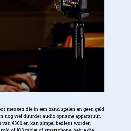
oor mensen die in een band spelen en geen geld
en nog wel duurder audio opname apparatuur.
s van €300 en kan simpel bedient worden
id of iOS tablet of smartphone, heb je die