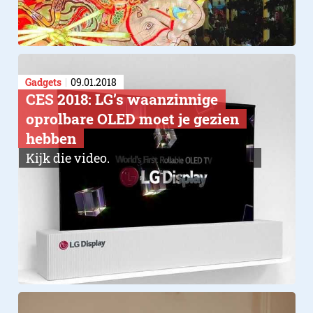
Gadgets
09.01.2018
CES 2018: LG’s waanzinnige
oprolbare OLED moet je gezien
hebben
Kijk die video.