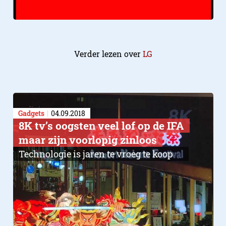
Verder lezen over
LG
Gadgets
04.09.2018
8K tv’s oogsten veel lof op de IFA
maar zijn voorlopig zinloos
Technologie is jaren te vroeg te koop