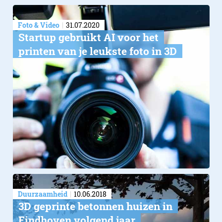
Foto & Video
31.07.2020
Startup gebruikt AI voor het
printen van je leukste foto in 3D
Duurzaamheid
10.06.2018
3D geprinte betonnen huizen in
Eindhoven volgend jaar