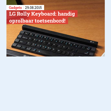
Gadgets
29.08.2015
LG Rolly Keyboard: handig
oprolbaar toetsenbord!
Domotica
21.08.2014
LG kondigt de nieuwe LG Music
Flow aan!