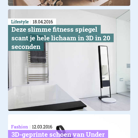
Lifestyle
18.04.2016
Deze slimme fitness spiegel
scant je hele lichaam in 3D in 20
seconden
Fashion
12.03.2016
3D-geprinte schoen van Under