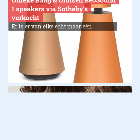
Unieke Bang & Olufsen BeoSound
1 speakers via Sotheby’s
verkocht
Er is er van elke echt maar één
Gadgets
19.10.2017
De B&O Beoplay E8: draadloos
luisteren op hoog niveau