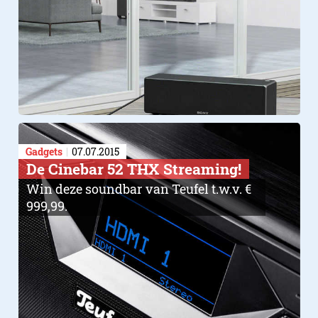
Gadgets
07.07.2015
De Cinebar 52 THX Streaming!
Win deze soundbar van Teufel t.w.v. €
999,99.