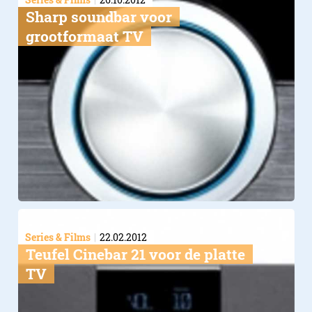
Sharp soundbar voor
grootformaat TV
Series & Films
22.02.2012
Teufel Cinebar 21 voor de platte
TV