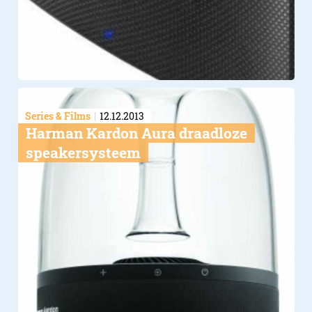
Series & Films
12.12.2013
Harman Kardon Aura draadloze
speakersysteem