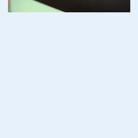
Series & Films
08.03.2010
Philips SoundBar home theater
with Ambisound