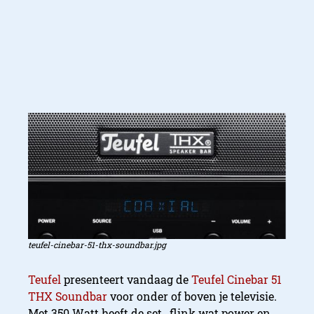
teufel-cinebar-51-thx-soundbar.jpg
Teufel
presenteert vandaag de
Teufel Cinebar 51
THX Soundbar
voor onder of boven je televisie.
Met 350 Watt heeft de set, flink wat power en