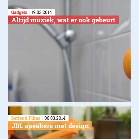
Gadgets
19.03.2014
Altijd muziek, wat er ook gebeurt
Series & Films
06.03.2014
JBL speakers met design