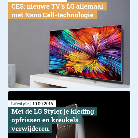
CES: nieuwe TV’s LG allemaal
met Nano Cell-technologie
Lifestyle
10.09.2016
Met de LG Styler je kleding
opfrissen en kreukels
verwijderen