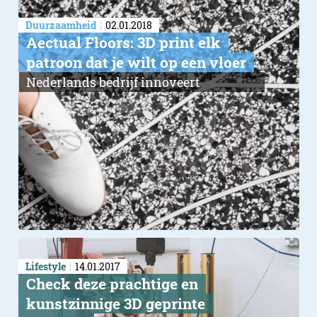
Duurzaamheid
02.01.2018
Aectual Floors: 3D print elk
patroon dat je wilt op een vloer
Nederlands bedrijf innoveert
Lifestyle
14.01.2017
Check deze prachtige en
kunstzinnige 3D geprinte