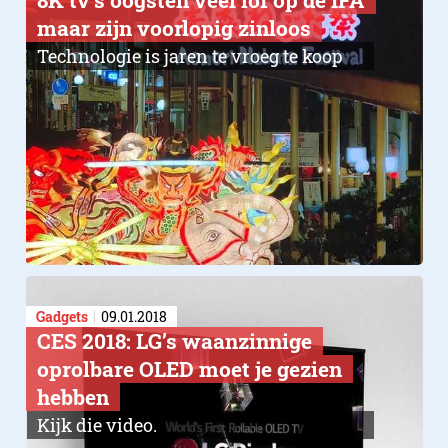
8K tv’s oogsten veel lof op de IFA
maar zijn voorlopig zinloos
Technologie is jaren te vroeg te koop
Gadgets
09.01.2018
CES 2018: LG’s waanzinnige
oprolbare OLED moet je gezien
hebben
Kijk die video.