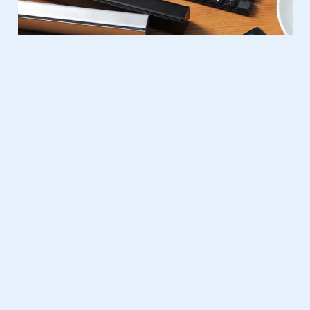
Domotica
21.08.2014
LG kondigt de nieuwe LG Music
Flow aan!