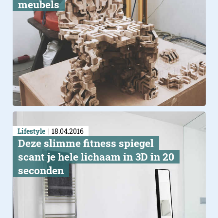
meubels
Lifestyle
18.04.2016
Deze slimme fitness spiegel
scant je hele lichaam in 3D in 20
seconden