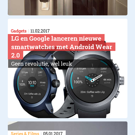
Gadgets
11.02.2017
LG en Google lanceren nieuwe
smartwatches met Android Wear
2.0
Geen revolutie, wel leuk
Series & Films
05.01.2017