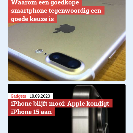
​Waarom een goedkope
smartphone tegenwoordig een
goede keuze is
Gadgets
18.09.2023
iPhone blijft mooi: Apple kondigt
iPhone 15 aan