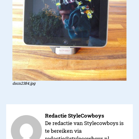
dscn2384.jpg
Redactie StyleCowboys
De redactie van Stylecowboys is
te bereiken via
redactie@stylecowboys.nl