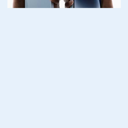
Gadgets
14.09.2021
Bekijk hier de specs van de
nieuwe iPhone 13
Komt ook in Mini, Pro en Pro Max