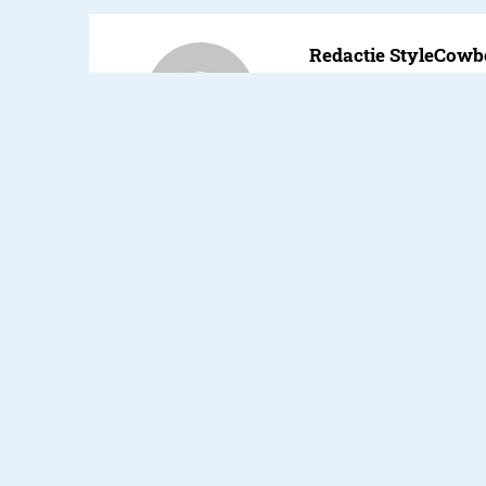
Redactie StyleCow
De redactie van Styl
redactie@stylecowb
Gadgets
05.01.2017
Series
CES 2017: Sony vult de
Blu