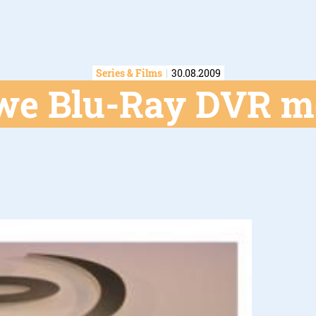
Series & Films
30.08.2009
we Blu-Ray DVR m