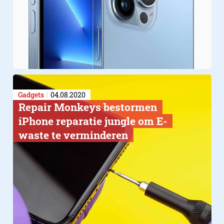
Gadgets
04.08.2020
​Repair Monkeys bestormen
iPhone reparatie jungle om E-
waste te verminderen