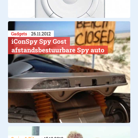
Gadgets
26.11.2012
iConSpy Spy Gost
afstandsbestuurbare Spy auto