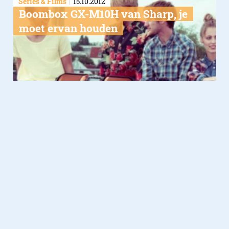
Series & Films
15.10.2012
Boombox GX-M10H van Sharp, je
moet ervan houden
Lifestyle
12.10.2012
iDermal: implantaat iPod houder
voor de AppleFreak