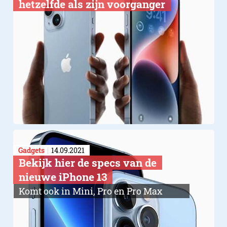
hetzelfde als zijn voorganger
Gadgets
14.09.2021
Bekijk hier de specs van de
nieuwe iPhone 13
Komt ook in Mini, Pro en Pro Max