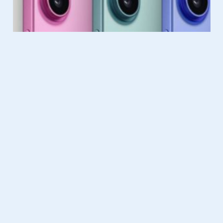
Gadgets
14.12.2023
​Waarom een goedkope
smartphone tegenwoordig een
goede keuze is