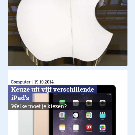
Computer
19.10.2014
Keuze uit vijf verschillende
iPad’s
Welke moet je kiezen?