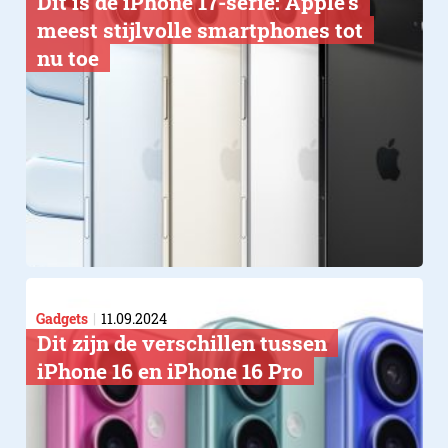
Dit is de iPhone 17-serie: Apple’s
meest stijlvolle smartphones tot
nu toe
Gadgets
11.09.2024
Dit zijn de verschillen tussen
iPhone 16 en iPhone 16 Pro