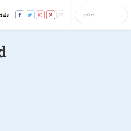
ials
d