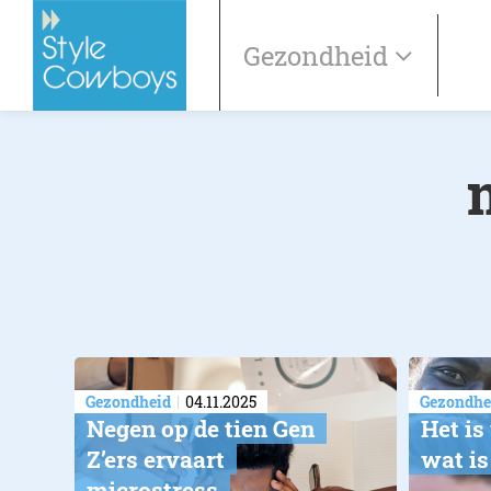
Gezondheid
Gezondheid
04.11.2025
Gezondhe
Negen op de tien Gen
Het i
Z’ers ervaart
wat is
microstress