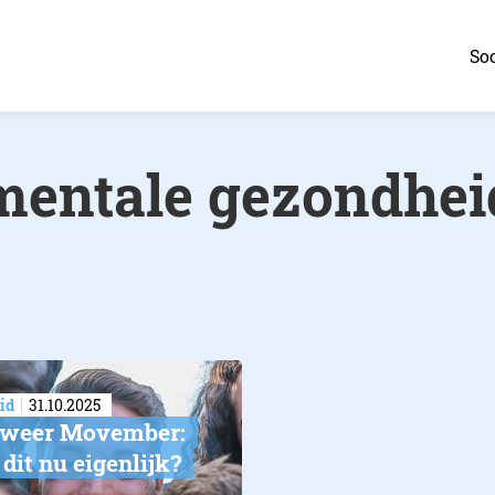
Soc
mentale gezondhei
id
31.10.2025
s weer Movember:
 dit nu eigenlijk?