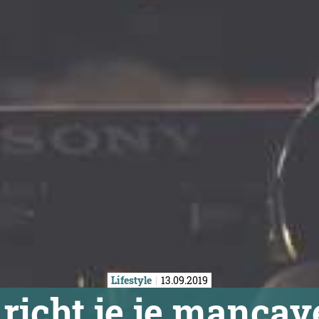
Lifestyle
13.09.2019
 richt je je mancav