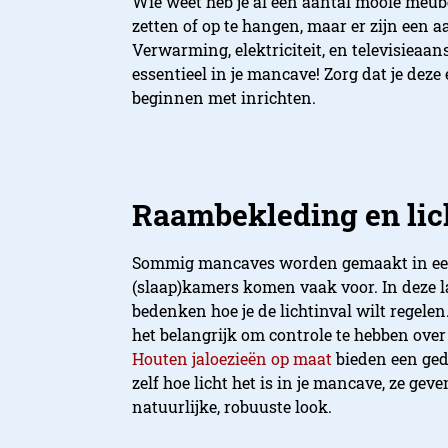
Wie weet heb je al een aantal mooie meube
zetten of op te hangen, maar er zijn een a
Verwarming, elektriciteit, en televisieaansl
essentieel in je mancave! Zorg dat je deze
beginnen met inrichten.
Raambekleding en lic
Sommig mancaves worden gemaakt in een 
(slaap)kamers komen vaak voor. In deze la
bedenken hoe je de lichtinval wilt regelen.
het belangrijk om controle te hebben ove
Houten jaloezieën op maat
bieden een gede
zelf hoe licht het is in je mancave, ze ge
natuurlijke, robuuste look.