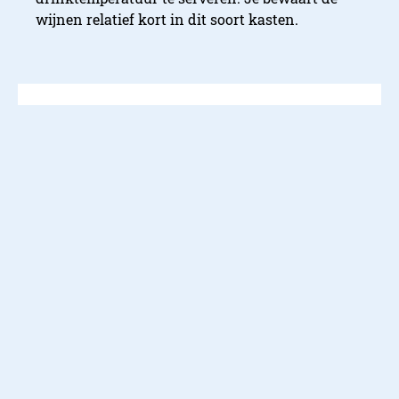
wijnen relatief kort in dit soort kasten.
Redactie StyleCowboys
De redactie van Stylecowboys is
te bereiken via
redactie@stylecowboys.nl
Over ons
Adverteren