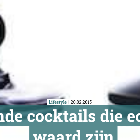
Lifestyle
20.02.2015
de cocktails die e
waard zijn