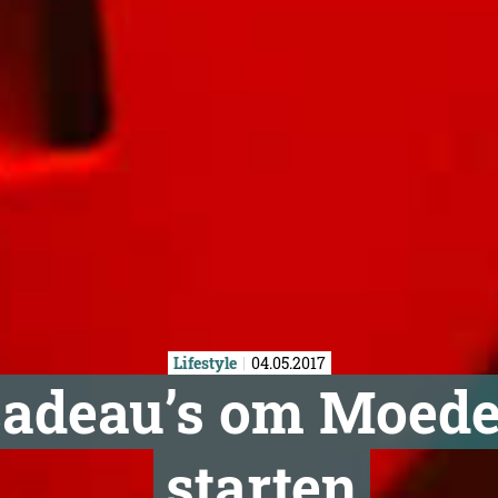
Lifestyle
04.05.2017
cadeau’s om Moede
starten