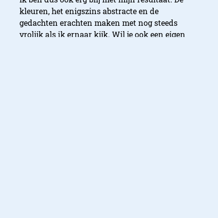
kleuren, het enigszins abstracte en de
De workshop
gedachten erachten maken met nog steeds
vrolijk als ik ernaar kijk. Wil je ook een eigen
kunstwerk maken met behulp van Jack?
Schrijf
je dan in voor een van zijn workshops
, het is
namelijk een echte aanrader.