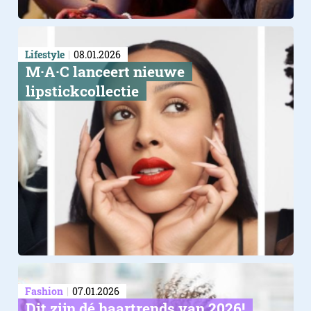
Lifestyle
08.01.2026
M·A·C lanceert nieuwe
lipstickcollectie
Fashion
07.01.2026
Dit zijn dé haartrends van 2026!