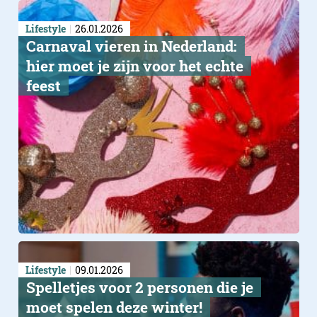
Lifestyle
26.01.2026
Carnaval vieren in Nederland:
hier moet je zijn voor het echte
feest
Lifestyle
09.01.2026
The real deal
Spelletjes voor 2 personen die je
moet spelen deze winter!