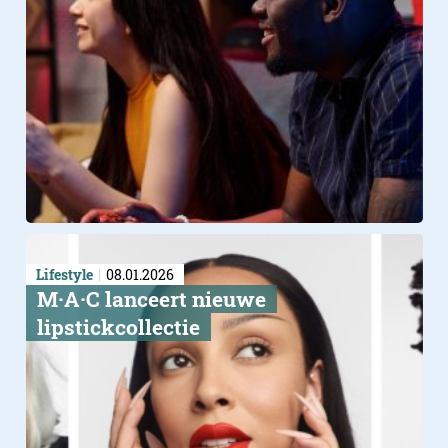
Lifestyle
08.01.2026
M·A·C lanceert nieuwe
lipstickcollectie