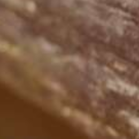
In 2021 gaan
‘slow daten’: w
dat precie