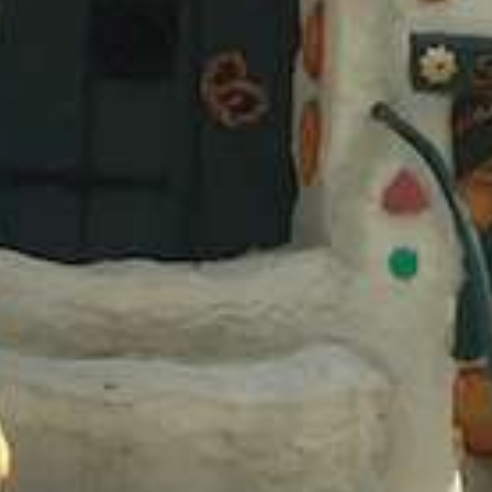
Een dagje qua
time met je zo
dochter!