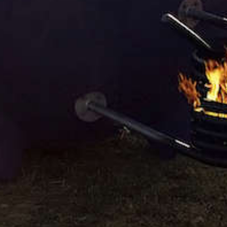
Dutchtub: he
cool buiten
voor de zo