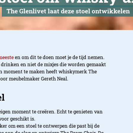
The Glenlivet laat deze stoel ontwikkelen
meeste
en om dit te doen moet je de tijd nemen.
y drinken en niet de mixjes die worden gemaakt
een moment te maken heeft whiskymerk The
 door meubelmaker Gereth Neal.
el
eigen moment te creëren. Echt te genieten van
oor geschikt is.
r om een stoel te ontwerpen die past bij de
ee aan de slag en ontwierp The Dram Chair. De