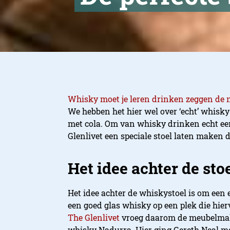
Whisky moet je leren drinken zeggen de 
We hebben het hier wel over ‘echt’ whisk
met cola. Om van whisky drinken echt 
Glenlivet een speciale stoel laten maken
Het idee achter de sto
Het idee achter de whiskystoel is om een 
een goed glas whisky op een plek die hierv
The Glenlivet
vroeg daarom de meubelmake
whisky Nadurra. Hier ging Gereth Neal m