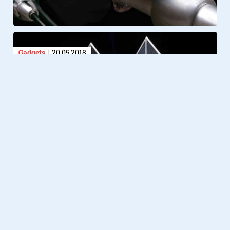
Gadgets
20.05.2018
Helemaal in de Star Wars sfeer?
Check dan deze TIE Fighter lamp
Use the light, Luke
4. FoiLED
Lifestyle
21.11.2017