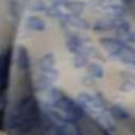
Betaal vanaf n
Big Mac met
portie liefd
Give Lovin, Get Lovin