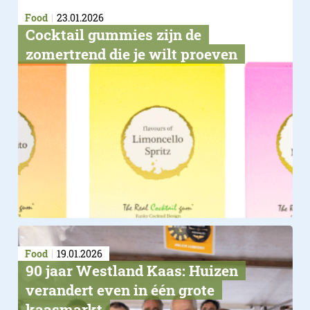
Food
23.01.2026
Cocktail gummies zijn de
zomertrend die je wilt proeven
Food
19.01.2026
90 jaar Westland Kaas: Huizen
verandert even in één grote
kaasmarkt