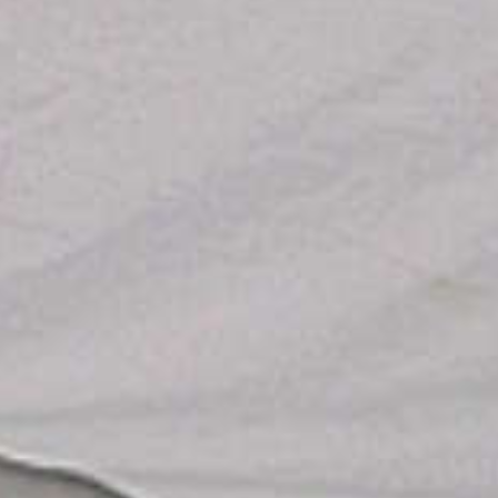
bed dat belo
snurken te st