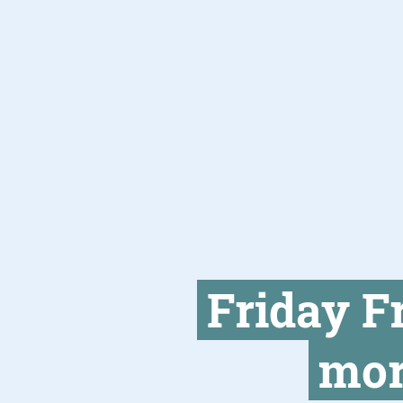
Friday F
mor