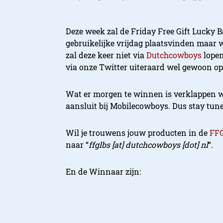
Deze week zal de Friday Free Gift Lucky 
gebruikelijke vrijdag plaatsvinden maar
zal deze keer niet via
Dutchcowboys
lopen
via onze Twitter uiteraard wel gewoon op 
Wat er morgen te winnen is verklappen we 
aansluit bij Mobilecowboys. Dus stay tune
Wil je trouwens jouw producten in de
FF
naar “
ffglbs [at] dutchcowboys [dot] nl
“.
En de Winnaar zijn:
Volgende week zijn we er weer gewoon op 
komen geven we volgende week namens D