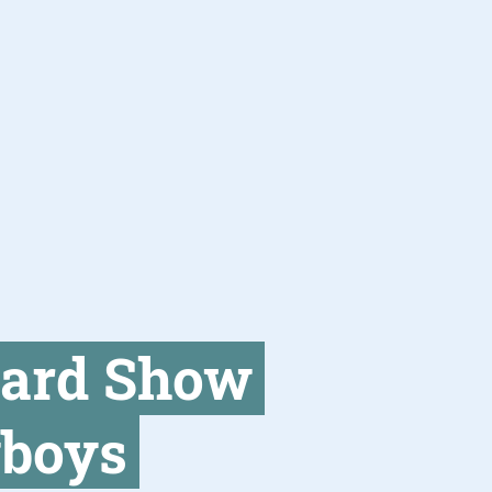
tard Show
wboys