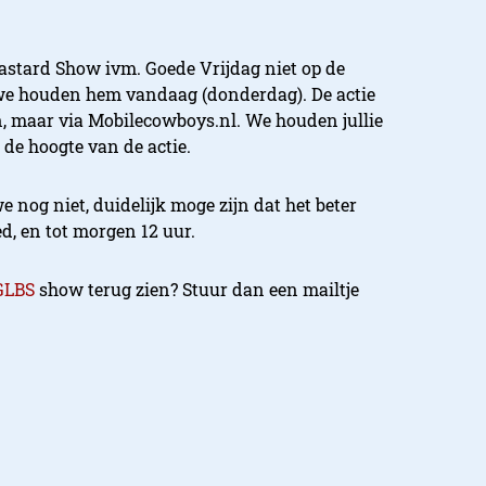
Bastard Show ivm. Goede Vrijdag niet op de
 we houden hem vandaag (donderdag). De actie
, maar via Mobilecowboys.nl. We houden jullie
de hoogte van de actie.
nog niet, duidelijk moge zijn dat het beter
d, en tot morgen 12 uur.
GLBS
show terug zien? Stuur dan een mailtje
vrijdag. En omdat het mooie weer er aan zit te
ekkerautogroep 2x een weekend lang een